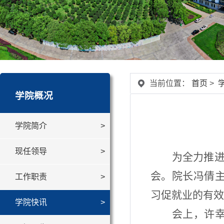
当前位置：
首页
>
学院概况
学院简介
现任领导
为全力推
会。院长冯倩
工作职责
习
促就业的有效
学院快讯
会上，许