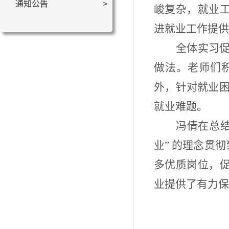
通知公告
峻复杂，
就业
进就业工作提供
全体实习
做法。老师们
外，针对就业
就业难题。
冯倩
在
总
业
” 的理念贯
多优质岗位，
业提供
了
有力保