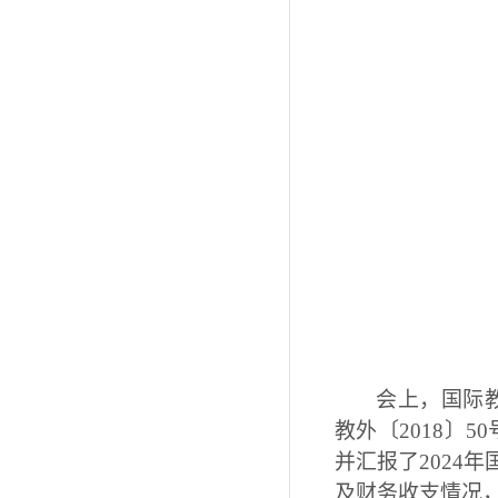
会上，国际
教外〔
2018〕
并汇报了
202
及财务收支情况